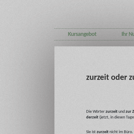
Kursangebot
Ihr N
zurzeit oder z
Die Wörter
zurzeit
und
zur Z
derzeit
(jetzt, in diesen Ta
Sie ist
zurzeit
nicht im Büro.